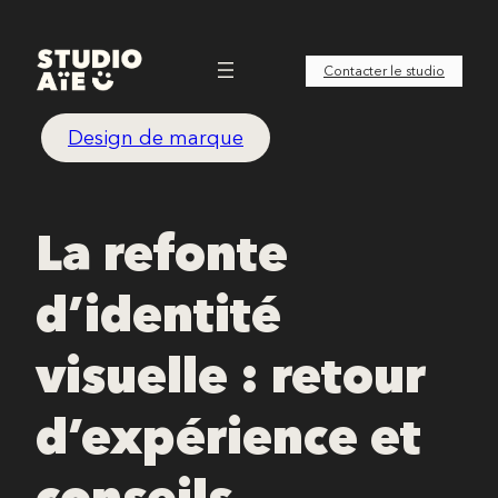
Aller
au
Contacter le studio
contenu
Design de marque
La refonte
d’identité
visuelle : retour
d’expérience et
conseils