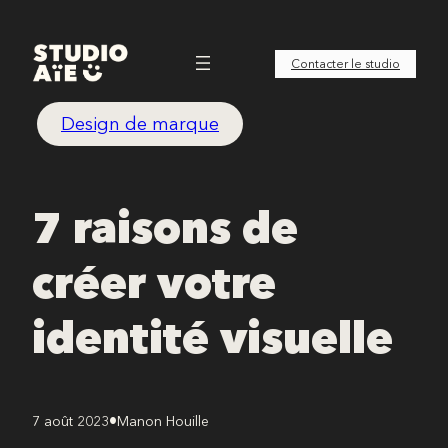
Aller
au
Contacter le studio
contenu
Design de marque
7 raisons de
créer votre
identité visuelle
•
7 août 2023
Manon Houille