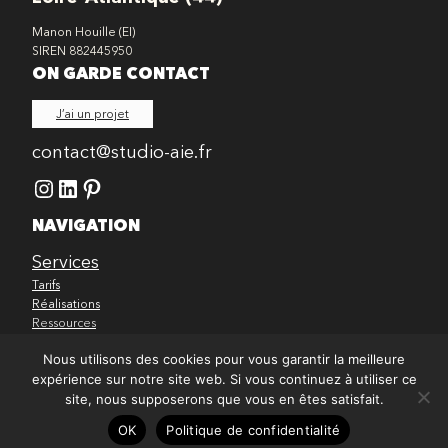
Manon Houille (EI)
SIREN 882445950
ON GARDE CONTACT
J’ai un projet
contact@studio-aie.fr
Instagram
LinkedIn
Pinterest
NAVIGATION
Services
Tarifs
Réalisations
Ressources
MENTIONS LÉGALES
Nous utilisons des cookies pour vous garantir la meilleure
expérience sur notre site web. Si vous continuez à utiliser ce
Mentions légales & politique de confidentialité
site, nous supposerons que vous en êtes satisfait.
2023 • ©Manon Houille • Studio Aïe • Tous droits réservés
OK
Politique de confidentialité